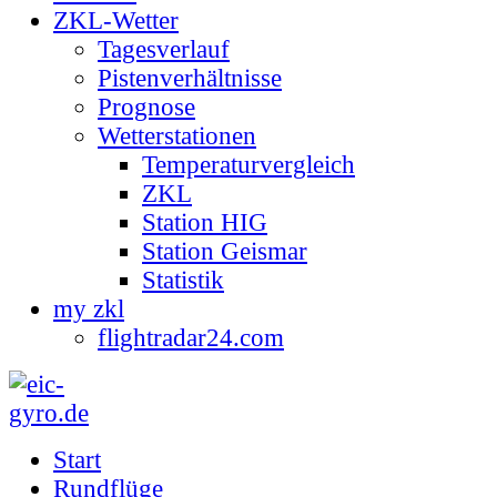
ZKL-Wetter
Tagesverlauf
Pistenverhältnisse
Prognose
Wetterstationen
Temperaturvergleich
ZKL
Station HIG
Station Geismar
Statistik
my zkl
flightradar24.com
Start
Rundflüge