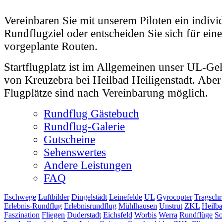
Vereinbaren Sie mit unserem Piloten ein indivi
Rundflugziel oder entscheiden Sie sich für ein
vorgeplante Routen.
Startflugplatz ist im Allgemeinen unser UL-Ge
von Kreuzebra bei Heilbad Heiligenstadt. Aber
Flugplätze sind nach Vereinbarung möglich.
Rundflug Gästebuch
Rundflug-Galerie
Gutscheine
Sehenswertes
Andere Leistungen
FAQ
Eschwege
Luftbilder
Dingelstädt
Leinefelde
UL
Gyrocopter
Tragschr
Erlebnis-Rundflug
Erlebnisrundflug
Mühlhausen
Unstrut
ZKL
Heilba
Faszination
Fliegen
Duderstadt
Eichsfeld
Worbis
Werra
Rundflüge
So