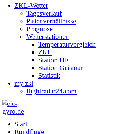
ZKL-Wetter
Tagesverlauf
Pistenverhältnisse
Prognose
Wetterstationen
Temperaturvergleich
ZKL
Station HIG
Station Geismar
Statistik
my zkl
flightradar24.com
Start
Rundflüge